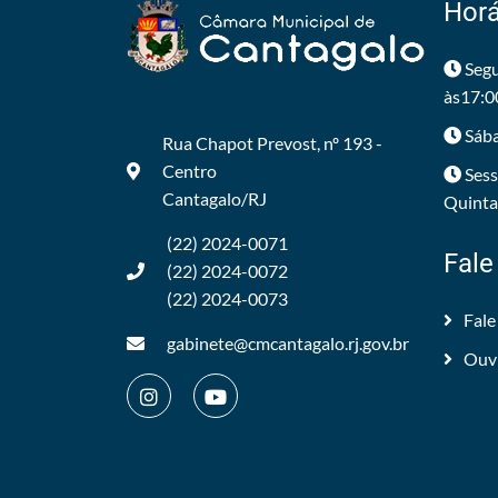
Horá
Segu
às17:0
Sába
Rua Chapot Prevost, nº 193 -
Centro
Sess
Cantagalo/RJ
Quintas
(22) 2024-0071
Fale
(22) 2024-0072
(22) 2024-0073
Fale
gabinete@cmcantagalo.rj.gov.br
Ouv