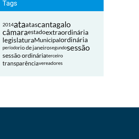
Tags
ata
cantagalo
atas
2014
câmara
extraordinária
estado
legislatura
ordinária
Municipal
sessão
rio de janeiro
período
segundo
sessão ordinária
terceiro
transparência
vereadores