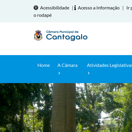
Acessibilidade
|
Acesso a Informação
|
Ir 
o rodapé
Home
A Câmara
Atividades Legislativa