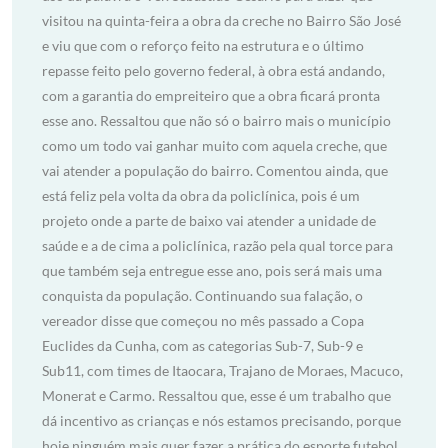
visitou na quinta-feira a obra da creche no Bairro São José
e viu que com o reforço feito na estrutura e o último
repasse feito pelo governo federal, à obra está andando,
com a garantia do empreiteiro que a obra ficará pronta
esse ano. Ressaltou que não só o bairro mais o município
como um todo vai ganhar muito com aquela creche, que
vai atender a população do bairro. Comentou ainda, que
está feliz pela volta da obra da policlínica, pois é um
projeto onde a parte de baixo vai atender a unidade de
saúde e a de cima a policlínica, razão pela qual torce para
que também seja entregue esse ano, pois será mais uma
conquista da população. Continuando sua falação, o
vereador disse que começou no mês passado a Copa
Euclides da Cunha, com as categorias Sub-7, Sub-9 e
Sub11, com times de Itaocara, Trajano de Moraes, Macuco,
Monerat e Carmo. Ressaltou que, esse é um trabalho que
dá incentivo as crianças e nós estamos precisando, porque
hoje ninguém mais quer fazer a prática do esporte futebol,