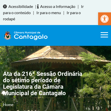
Acessibilidade
|
Acesso a Informação
|
Ir
Abrir a
para o conteúdo
|
Ir para o menu
|
Ir para o
rodapé
Ata da 216ª Sessão Ordinária
do sétimo período de
Legislatura da Câmara
Municipal de Cantagalo
Home