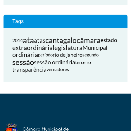
Tags
ata
cantagalo
câmara
atas
estado
2014
extraordinária
legislatura
Municipal
ordinária
rio de janeiro
período
segundo
sessão
sessão ordinária
terceiro
transparência
vereadores