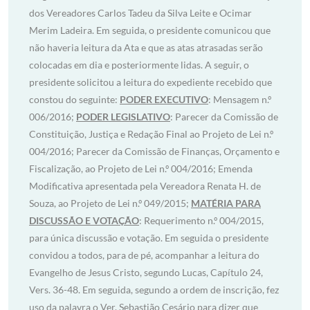
dos Vereadores Carlos Tadeu da Silva Leite e Ocimar
Merim Ladeira. Em seguida, o presidente comunicou que
não haveria leitura da Ata e que as atas atrasadas serão
colocadas em dia e posteriormente lidas. A seguir, o
presidente solicitou a leitura do expediente recebido que
constou do seguinte:
PODER EXECUTIVO
: Mensagem n.º
006/2016;
PODER LEGISLATIVO
: Parecer da Comissão de
Constituição, Justiça e Redação Final ao Projeto de Lei n.º
004/2016; Parecer da Comissão de Finanças, Orçamento e
Fiscalização, ao Projeto de Lei n.º 004/2016; Emenda
Modificativa apresentada pela Vereadora Renata H. de
Souza, ao Projeto de Lei n.º 049/2015;
MATÉRIA PARA
DISCUSSÃO E VOTAÇÃO
: Requerimento n.º 004/2015,
para única discussão e votação. Em seguida o presidente
convidou a todos, para de pé, acompanhar a leitura do
Evangelho de Jesus Cristo, segundo Lucas, Capítulo 24,
Vers. 36-48. Em seguida, segundo a ordem de inscrição, fez
uso da palavra o Ver. Sebastião Cesário para dizer que