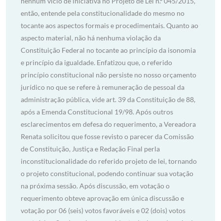
nenhum vício de iniciativa no Projeto de Lei n.º 045/2015,
então, entende pela constitucionalidade do mesmo no
tocante aos aspectos formais e procedimentais. Quanto ao
aspecto material, não há nenhuma violação da
Constituição Federal no tocante ao princípio da isonomia
e princípio da igualdade. Enfatizou que, o referido
princípio constitucional não persiste no nosso orçamento
jurídico no que se refere à remuneração de pessoal da
administração pública, vide art. 39 da Constituição de 88,
após a Emenda Constitucional 19/98. Após outros
esclarecimentos em defesa do requerimento, a Vereadora
Renata solicitou que fosse revisto o parecer da Comissão
de Constituição, Justiça e Redação Final perla
inconstitucionalidade do referido projeto de lei, tornando
o projeto constitucional, podendo continuar sua votação
na próxima sessão. Após discussão, em votação o
requerimento obteve aprovação em única discussão e
votação por 06 (seis) votos favoráveis e 02 (dois) votos