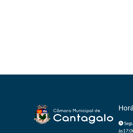
Horá
Segu
às17:0