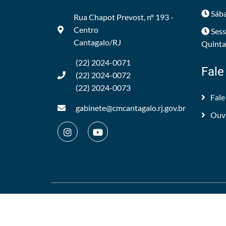
Sába
Rua Chapot Prevost, nº 193 -
Centro
Sess
Cantagalo/RJ
Quintas
(22) 2024-0071
Fale
(22) 2024-0072
(22) 2024-0073
Fale
gabinete@cmcantagalo.rj.gov.br
Ouv
©2012/2026 -
Câmara Municipal de Cantagalo
.