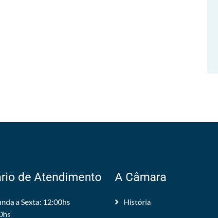
rio de Atendimento
A Câmara
nda a Sexta: 12:00hs
História
0hs