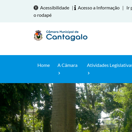
Acessibilidade
|
Acesso a Informação
|
Ir 
o rodapé
Home
A Câmara
Atividades Legislativa