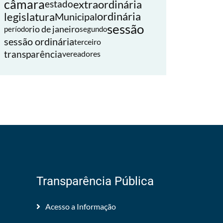
câmara
extraordinária
estado
legislatura
ordinária
Municipal
sessão
rio de janeiro
período
segundo
sessão ordinária
terceiro
transparência
vereadores
Transparência Pública
Acesso a Informação