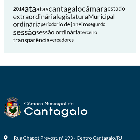
ata
cantagalo
câmara
atas
estado
2014
extraordinária
legislatura
Municipal
ordinária
rio de janeiro
período
segundo
sessão
sessão ordinária
terceiro
transparência
vereadores
Rua Chapot Prevost, nº 193 - Centro
Cantagalo/RJ