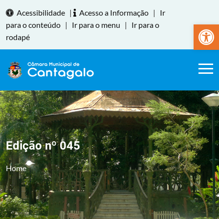
Acessibilidade
|
Acesso a Informação
|
Ir
Abrir a
para o conteúdo
|
Ir para o menu
|
Ir para o
rodapé
Edição nº 045
Home