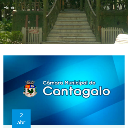
Home
2
abr