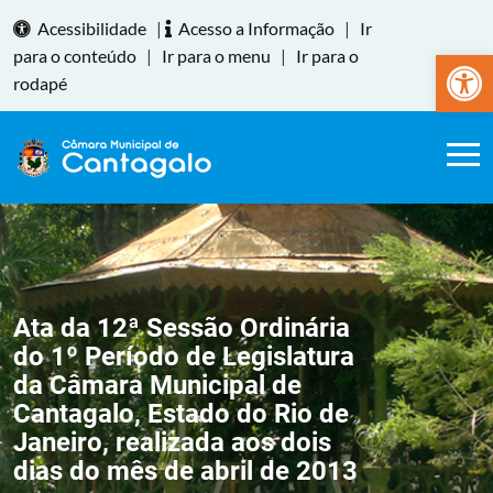
Acessibilidade
|
Acesso a Informação
|
Ir
Abrir a
para o conteúdo
|
Ir para o menu
|
Ir para o
rodapé
Ata da 12ª Sessão Ordinária
do 1º Período de Legislatura
da Câmara Municipal de
Cantagalo, Estado do Rio de
Janeiro, realizada aos dois
dias do mês de abril de 2013