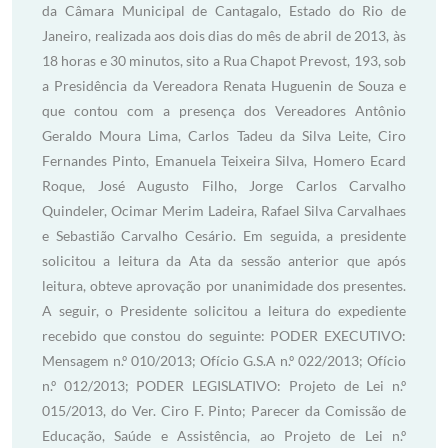
da Câmara Municipal de Cantagalo, Estado do Rio de
Janeiro, realizada aos dois dias do mês de abril de 2013, às
18 horas e 30 minutos, sito a Rua Chapot Prevost, 193, sob
a Presidência da Vereadora Renata Huguenin de Souza e
que contou com a presença dos Vereadores Antônio
Geraldo Moura Lima, Carlos Tadeu da Silva Leite, Ciro
Fernandes Pinto, Emanuela Teixeira Silva, Homero Ecard
Roque, José Augusto Filho, Jorge Carlos Carvalho
Quindeler, Ocimar Merim Ladeira, Rafael Silva Carvalhaes
e Sebastião Carvalho Cesário. Em seguida, a presidente
solicitou a leitura da Ata da sessão anterior que após
leitura, obteve aprovação por unanimidade dos presentes.
A seguir, o Presidente solicitou a leitura do expediente
recebido que constou do seguinte: PODER EXECUTIVO:
Mensagem n.º 010/2013; Ofício G.S.A n.º 022/2013; Ofício
n.º 012/2013; PODER LEGISLATIVO: Projeto de Lei n.º
015/2013, do Ver. Ciro F. Pinto; Parecer da Comissão de
Educação, Saúde e Assistência, ao Projeto de Lei n.º