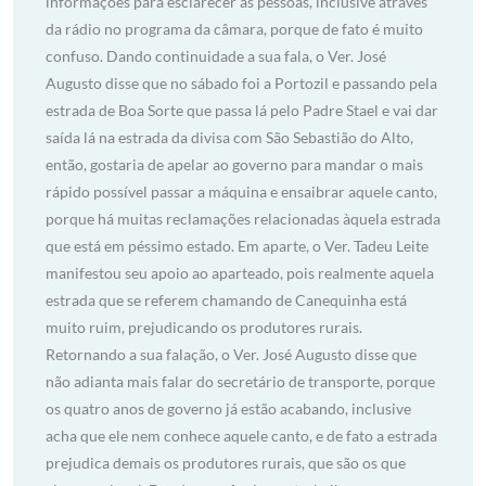
informações para esclarecer as pessoas, inclusive através
da rádio no programa da câmara, porque de fato é muito
confuso. Dando continuidade a sua fala, o Ver. José
Augusto disse que no sábado foi a Portozil e passando pela
estrada de Boa Sorte que passa lá pelo Padre Stael e vai dar
saída lá na estrada da divisa com São Sebastião do Alto,
então, gostaria de apelar ao governo para mandar o mais
rápido possível passar a máquina e ensaibrar aquele canto,
porque há muitas reclamações relacionadas àquela estrada
que está em péssimo estado. Em aparte, o Ver. Tadeu Leite
manifestou seu apoio ao aparteado, pois realmente aquela
estrada que se referem chamando de Canequinha está
muito ruim, prejudicando os produtores rurais.
Retornando a sua falação, o Ver. José Augusto disse que
não adianta mais falar do secretário de transporte, porque
os quatro anos de governo já estão acabando, inclusive
acha que ele nem conhece aquele canto, e de fato a estrada
prejudica demais os produtores rurais, que são os que