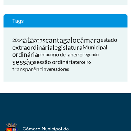
Tags
ata
cantagalo
câmara
atas
estado
2014
extraordinária
legislatura
Municipal
ordinária
rio de janeiro
período
segundo
sessão
sessão ordinária
terceiro
transparência
vereadores