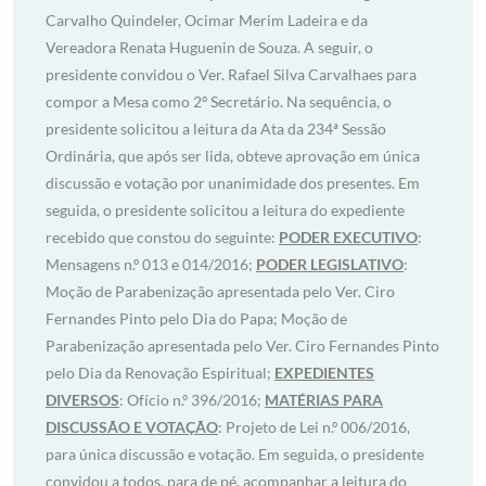
Carvalho Quindeler, Ocimar Merim Ladeira e da
Vereadora Renata Huguenin de Souza. A seguir, o
presidente convidou o Ver. Rafael Silva Carvalhaes para
compor a Mesa como 2º Secretário. Na sequência, o
presidente solicitou a leitura da Ata da 234ª Sessão
Ordinária, que após ser lida, obteve aprovação em única
discussão e votação por unanimidade dos presentes. Em
seguida, o presidente solicitou a leitura do expediente
recebido que constou do seguinte:
PODER EXECUTIVO
:
Mensagens n.º 013 e 014/2016;
PODER LEGISLATIVO
:
Moção de Parabenização apresentada pelo Ver. Ciro
Fernandes Pinto pelo Dia do Papa; Moção de
Parabenização apresentada pelo Ver. Ciro Fernandes Pinto
pelo Dia da Renovação Espiritual;
EXPEDIENTES
DIVERSOS
: Ofício n.º 396/2016;
MATÉRIAS PARA
DISCUSSÃO E VOTAÇÃO
: Projeto de Lei n.º 006/2016,
para única discussão e votação. Em seguida, o presidente
convidou a todos, para de pé, acompanhar a leitura do