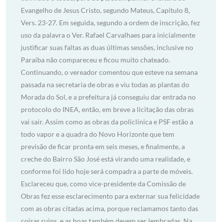
Evangelho de Jesus Cristo, segundo Mateus, Capítulo 8,
Vers. 23-27. Em seguida, segundo a ordem de inscrição, fez
uso da palavra o Ver. Rafael Carvalhaes para inicialmente
justificar suas faltas as duas últimas sessões, inclusive no
Paraíba não compareceu e ficou muito chateado.
Continuando, o vereador comentou que esteve na semana
passada na secretaria de obras e viu todas as plantas do
Morada do Sol, e a prefeitura já conseguiu dar entrada no
protocolo do INEA, então, em breve a licitação das obras
vai sair. Assim como as obras da policlínica e PSF estão a
todo vapor e a quadra do Novo Horizonte que tem
previsão de ficar pronta em seis meses, e finalmente, a
creche do Bairro São José está virando uma realidade, e
conforme foi lido hoje será compadra a parte de móveis.
Esclareceu que, como vice-presidente da Comissão de
Obras fez esse esclarecimento para externar sua felicidade
com as obras citadas acima, porque reclamamos tanto das
coisas ruins, e as boas também devem ser lembradas. Na