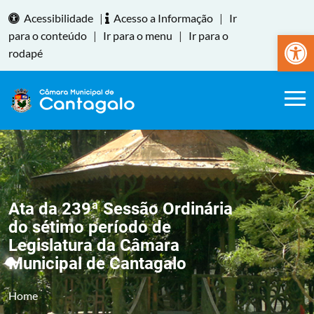
Acessibilidade
|
Acesso a Informação
|
Ir
Abrir a
para o conteúdo
|
Ir para o menu
|
Ir para o
rodapé
Ata da 239ª Sessão Ordinária
do sétimo período de
Legislatura da Câmara
Municipal de Cantagalo
Home