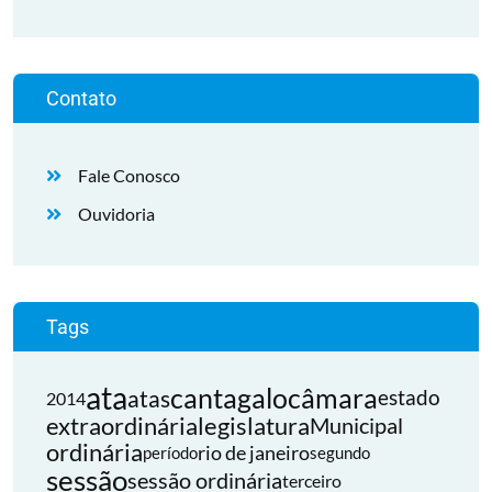
Contato
Fale Conosco
Ouvidoria
Tags
ata
cantagalo
câmara
atas
estado
2014
extraordinária
legislatura
Municipal
ordinária
rio de janeiro
período
segundo
sessão
sessão ordinária
terceiro