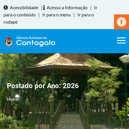
Acessibilidade
|
Acesso a Informação
|
Ir
Abrir a
para o conteúdo
|
Ir para o menu
|
Ir para o
rodapé
Postado por Ano:
2026
Home