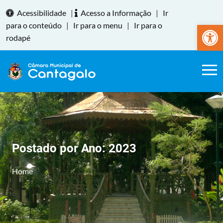
Acessibilidade
|
Acesso a Informação
|
Ir
Abrir a
para o conteúdo
|
Ir para o menu
|
Ir para o
rodapé
Postado por Ano:
2023
Home