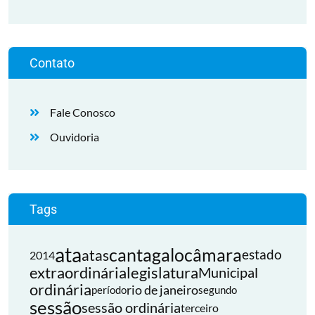
Contato
Fale Conosco
Ouvidoria
Tags
ata
cantagalo
câmara
atas
estado
2014
extraordinária
legislatura
Municipal
ordinária
rio de janeiro
período
segundo
sessão
sessão ordinária
terceiro