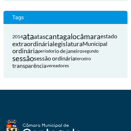
Tags
ata
cantagalo
câmara
atas
estado
2014
extraordinária
legislatura
Municipal
ordinária
rio de janeiro
período
segundo
sessão
sessão ordinária
terceiro
transparência
vereadores