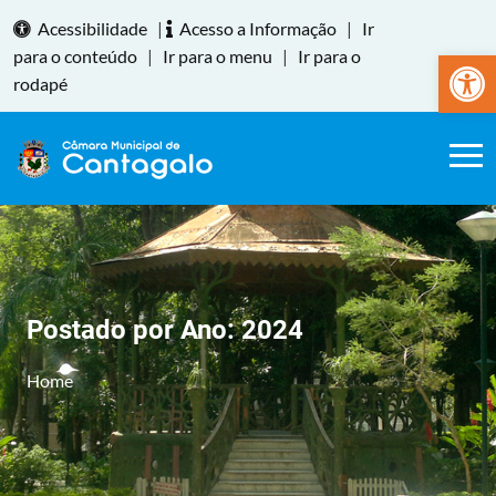
Acessibilidade
|
Acesso a Informação
|
Ir
Abrir a
para o conteúdo
|
Ir para o menu
|
Ir para o
rodapé
Postado por Ano:
2024
Home