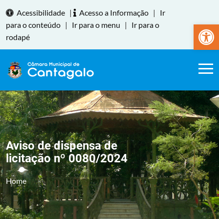
Acessibilidade
|
Acesso a Informação
|
Ir
Abrir a
para o conteúdo
|
Ir para o menu
|
Ir para o
rodapé
Aviso de dispensa de
licitação nº 0080/2024
Home