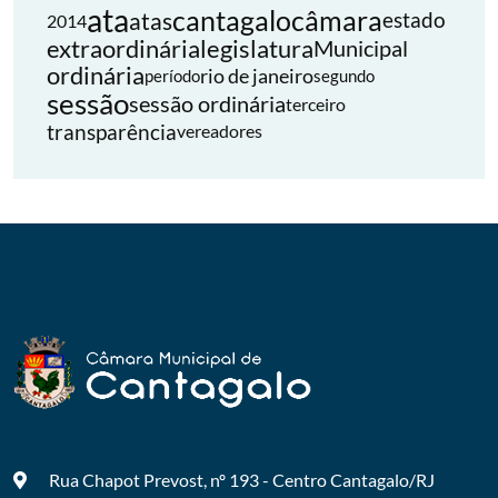
ata
cantagalo
câmara
atas
estado
2014
extraordinária
legislatura
Municipal
ordinária
rio de janeiro
período
segundo
sessão
sessão ordinária
terceiro
transparência
vereadores
Rua Chapot Prevost, nº 193 - Centro
Cantagalo/RJ