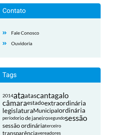
Contato
Fale Conosco
Ouvidoria
Tags
ata
cantagalo
atas
2014
câmara
extraordinária
estado
legislatura
ordinária
Municipal
sessão
rio de janeiro
período
segundo
sessão ordinária
terceiro
transparência
vereadores