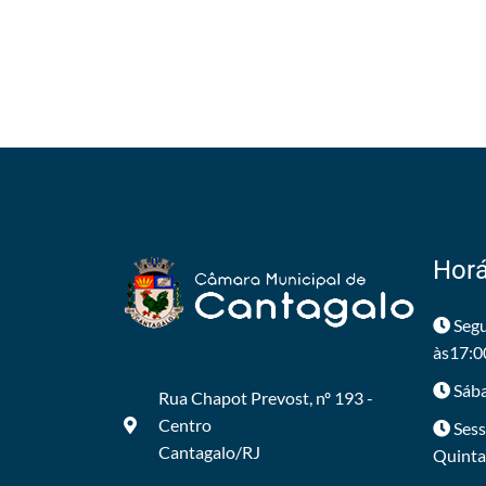
Horá
Segu
às17:0
Sába
Rua Chapot Prevost, nº 193 -
Centro
Sess
Cantagalo/RJ
Quintas