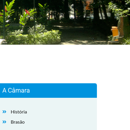
A Câmara
História
Brasão