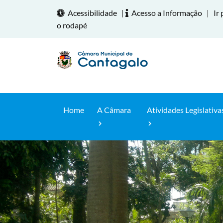
Acessibilidade
|
Acesso a Informação
|
Ir 
o rodapé
Home
A Câmara
Atividades Legislativa