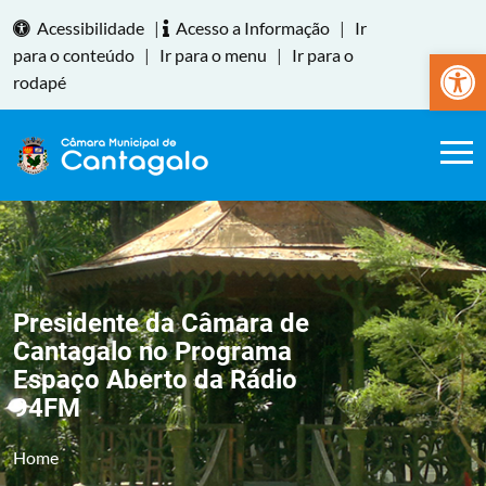
Acessibilidade
|
Acesso a Informação
|
Ir
Abrir a
para o conteúdo
|
Ir para o menu
|
Ir para o
rodapé
Presidente da Câmara de
Cantagalo no Programa
Espaço Aberto da Rádio
94FM
Home