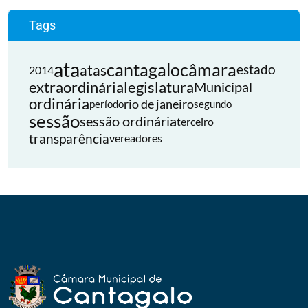
Tags
ata
cantagalo
câmara
atas
estado
2014
extraordinária
legislatura
Municipal
ordinária
rio de janeiro
período
segundo
sessão
sessão ordinária
terceiro
transparência
vereadores