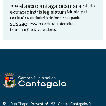
ata
cantagalo
câmara
atas
estado
2014
extraordinária
legislatura
Municipal
ordinária
rio de janeiro
período
segundo
sessão
sessão ordinária
terceiro
transparência
vereadores
Rua Chapot Prevost, nº 193 - Centro
Cantagalo/RJ