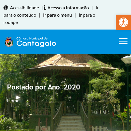
Acessibilidade
|
Acesso a Informação
|
Ir
Abrir a
para o conteúdo
|
Ir para o menu
|
Ir para o
rodapé
Postado por Ano:
2020
Home