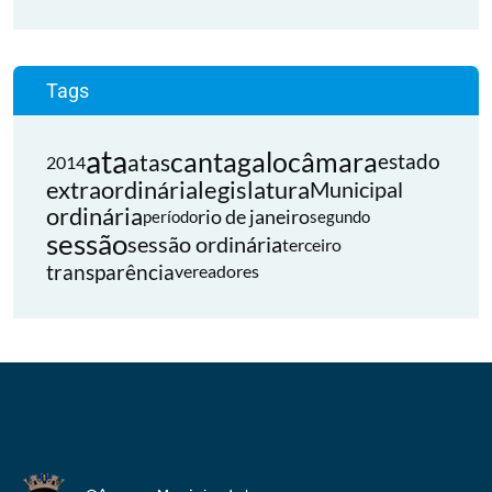
Tags
ata
cantagalo
câmara
atas
estado
2014
extraordinária
legislatura
Municipal
ordinária
rio de janeiro
período
segundo
sessão
sessão ordinária
terceiro
transparência
vereadores