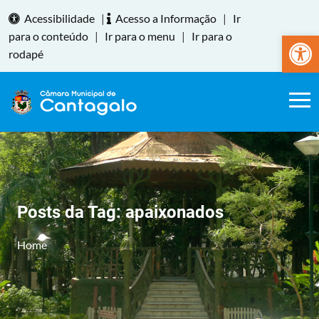
Acessibilidade
|
Acesso a Informação
|
Ir
Abrir a
para o conteúdo
|
Ir para o menu
|
Ir para o
rodapé
Posts da Tag:
apaixonados
Home