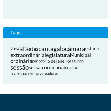
Tags
ata
cantagalo
câmara
atas
estado
2014
extraordinária
legislatura
Municipal
ordinária
rio de janeiro
período
segundo
sessão
sessão ordinária
terceiro
transparência
vereadores