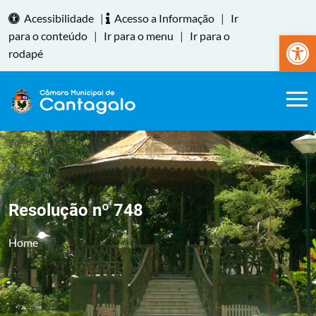
Acessibilidade
|
Acesso a Informação
|
Ir
Abrir a
para o conteúdo
|
Ir para o menu
|
Ir para o
rodapé
Resolução nº 748
Home