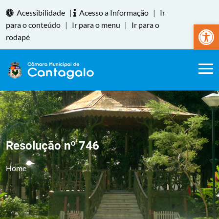
Acessibilidade
|
Acesso a Informação
|
Ir
Abrir a
para o conteúdo
|
Ir para o menu
|
Ir para o
rodapé
Resolução nº 746
Home