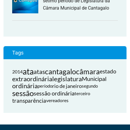
sétimo período de Legislatura da
Câmara Municipal de Cantagalo
Tags
ata
cantagalo
câmara
atas
estado
2014
extraordinária
legislatura
Municipal
ordinária
rio de janeiro
período
segundo
sessão
sessão ordinária
terceiro
transparência
vereadores