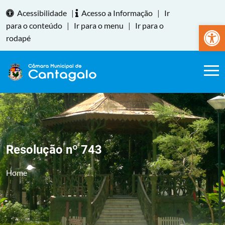
Acessibilidade
|
Acesso a Informação
|
Ir
Abrir a
para o conteúdo
|
Ir para o menu
|
Ir para o
rodapé
Resolução nº 743
Home