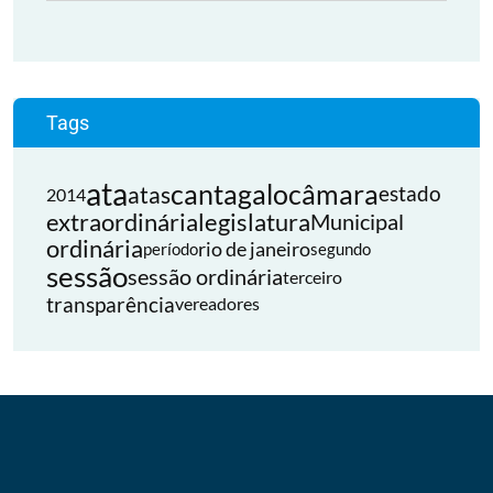
Tags
ata
cantagalo
câmara
atas
estado
2014
extraordinária
legislatura
Municipal
ordinária
rio de janeiro
período
segundo
sessão
sessão ordinária
terceiro
transparência
vereadores