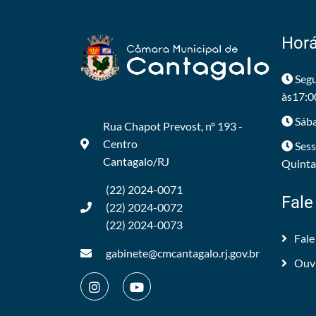
Horá
Segu
às17:0
Sába
Rua Chapot Prevost, nº 193 -
Centro
Sess
Cantagalo/RJ
Quintas
(22) 2024-0071
Fale
(22) 2024-0072
(22) 2024-0073
Fale
gabinete@cmcantagalo.rj.gov.br
Ouv