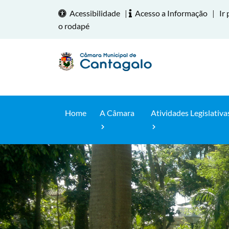
Acessibilidade
|
Acesso a Informação
|
Ir 
o rodapé
Home
A Câmara
Atividades Legislativa