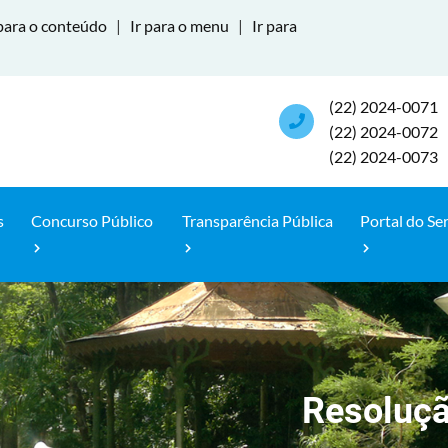
para o conteúdo
|
Ir para o menu
|
Ir para
(22) 2024-0071
(22) 2024-0072
(22) 2024-0073
s
Concurso Público
Transparência Pública
Portal do Se
Resoluçã