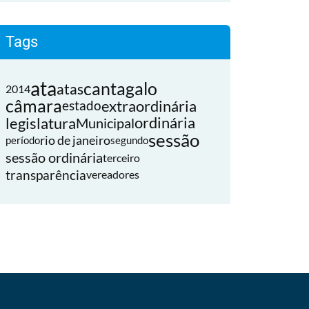
Tags
ata
cantagalo
atas
2014
câmara
extraordinária
estado
legislatura
ordinária
Municipal
sessão
rio de janeiro
período
segundo
sessão ordinária
terceiro
transparência
vereadores