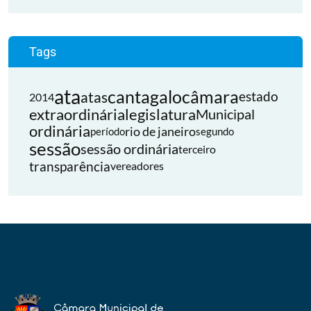
Tags
ata
cantagalo
câmara
atas
estado
2014
extraordinária
legislatura
Municipal
ordinária
rio de janeiro
período
segundo
sessão
sessão ordinária
terceiro
transparência
vereadores