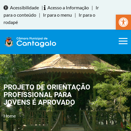
Acessibilidade
|
Acesso a Informação
|
Ir
Abrir a
para o conteúdo
|
Ir para o menu
|
Ir para o
rodapé
PROJETO DE ORIENTAÇÃO
PROFISSIONAL PARA
JOVENS É APROVADO
Home