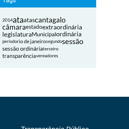
Tags
ata
cantagalo
atas
2014
câmara
extraordinária
estado
legislatura
ordinária
Municipal
sessão
rio de janeiro
período
segundo
sessão ordinária
terceiro
transparência
vereadores