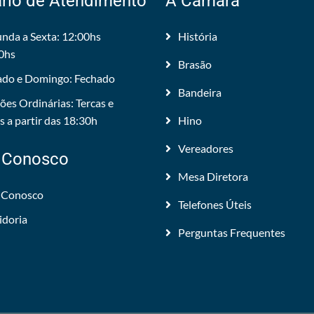
rio de Atendimento
A Câmara
nda a Sexta: 12:00hs
História
0hs
Brasão
do e Domingo: Fechado
Bandeira
ões Ordinárias: Tercas e
 a partir das 18:30h
Hino
Vereadores
 Conosco
Mesa Diretora
 Conosco
Telefones Úteis
idoria
Perguntas Frequentes