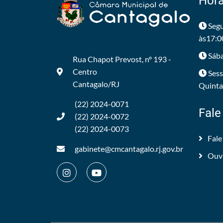
Horá
Segu
às17:0
Sába
Rua Chapot Prevost, nº 193 -
Centro
Sess
Cantagalo/RJ
Quintas
(22) 2024-0071
Fale
(22) 2024-0072
(22) 2024-0073
Fale
gabinete@cmcantagalo.rj.gov.br
Ouv