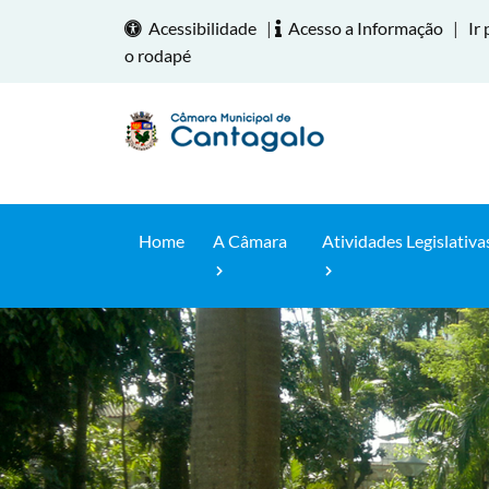
Acessibilidade
|
Acesso a Informação
|
Ir 
o rodapé
Home
A Câmara
Atividades Legislativa