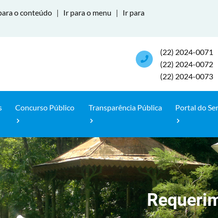
para o conteúdo
|
Ir para o menu
|
Ir para
(22) 2024-0071
(22) 2024-0072
(22) 2024-0073
s
Concurso Público
Transparência Pública
Portal do Se
Requerim