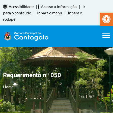
Acessibilidade
|
Acesso a Informação
|
Ir
Abrir a
para o conteúdo
|
Ir para o menu
|
Ir para o
rodapé
Requerimento nº 050
Home