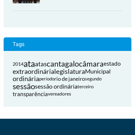
Tags
ata
cantagalo
câmara
atas
estado
2014
extraordinária
legislatura
Municipal
ordinária
rio de janeiro
período
segundo
sessão
sessão ordinária
terceiro
transparência
vereadores