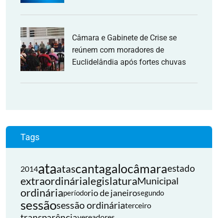
Câmara e Gabinete de Crise se
reúnem com moradores de
Euclidelândia após fortes chuvas
Tags
ata
cantagalo
câmara
atas
estado
2014
extraordinária
legislatura
Municipal
ordinária
rio de janeiro
período
segundo
sessão
sessão ordinária
terceiro
transparência
vereadores