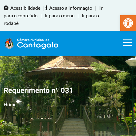
Acessibilidade
|
Acesso a Informação
|
Ir
Abrir a
para o conteúdo
|
Ir para o menu
|
Ir para o
rodapé
Requerimento nº 031
Home