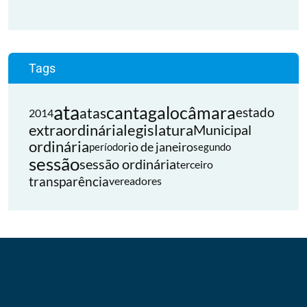
Tags
ata
cantagalo
câmara
atas
estado
2014
extraordinária
legislatura
Municipal
ordinária
rio de janeiro
período
segundo
sessão
sessão ordinária
terceiro
transparência
vereadores