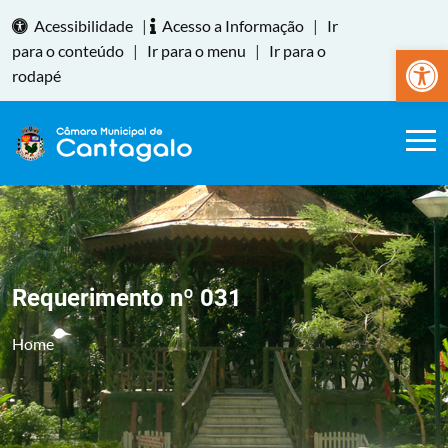
Acessibilidade
|
Acesso a Informação
|
Ir
Abrir a
para o conteúdo
|
Ir para o menu
|
Ir para o
rodapé
Requerimento nº 031
Home