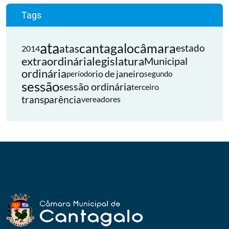
Tags
ata
cantagalo
câmara
atas
estado
2014
extraordinária
legislatura
Municipal
ordinária
rio de janeiro
período
segundo
sessão
sessão ordinária
terceiro
transparência
vereadores