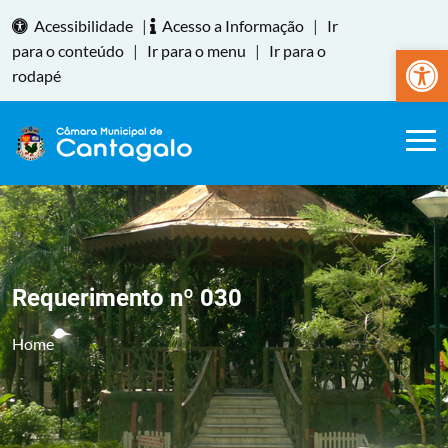
Acessibilidade
|
Acesso a Informação
|
Ir
Abrir a
para o conteúdo
|
Ir para o menu
|
Ir para o
rodapé
Requerimento nº 030
Home