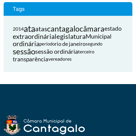
Tags
ata
cantagalo
câmara
atas
estado
2014
extraordinária
legislatura
Municipal
ordinária
rio de janeiro
período
segundo
sessão
sessão ordinária
terceiro
transparência
vereadores