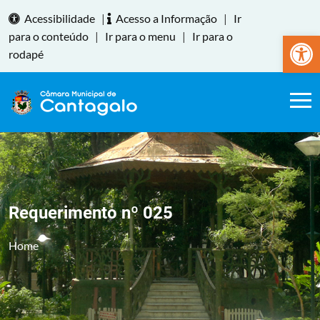
Acessibilidade
|
Acesso a Informação
|
Ir
Abrir a
para o conteúdo
|
Ir para o menu
|
Ir para o
rodapé
Requerimento nº 025
Home