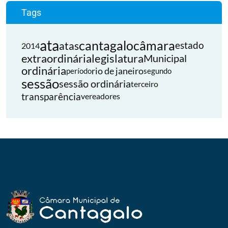
Tags
ata
cantagalo
câmara
atas
estado
2014
extraordinária
legislatura
Municipal
ordinária
rio de janeiro
período
segundo
sessão
sessão ordinária
terceiro
transparência
vereadores