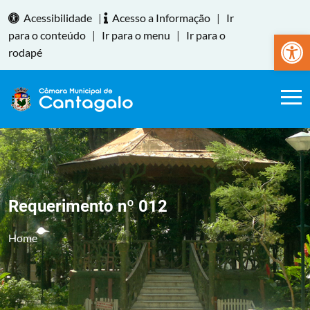
Acessibilidade
|
Acesso a Informação
|
Ir
Abrir a
para o conteúdo
|
Ir para o menu
|
Ir para o
rodapé
Requerimento nº 012
Home