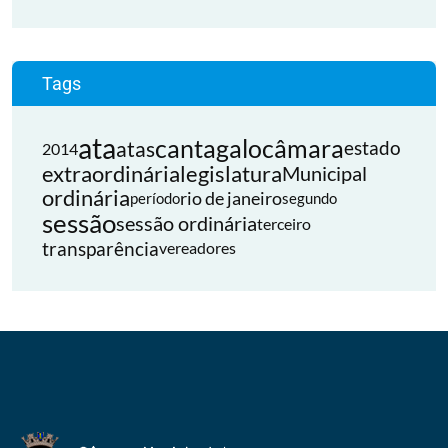
Tags
ata
cantagalo
câmara
atas
estado
2014
extraordinária
legislatura
Municipal
ordinária
rio de janeiro
período
segundo
sessão
sessão ordinária
terceiro
transparência
vereadores