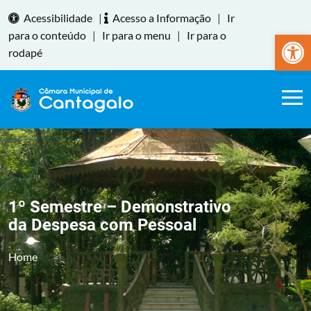
Acessibilidade
|
Acesso a Informação
|
Ir
Abrir a
para o conteúdo
|
Ir para o menu
|
Ir para o
rodapé
1º Semestre – Demonstrativo
da Despesa com Pessoal
Home