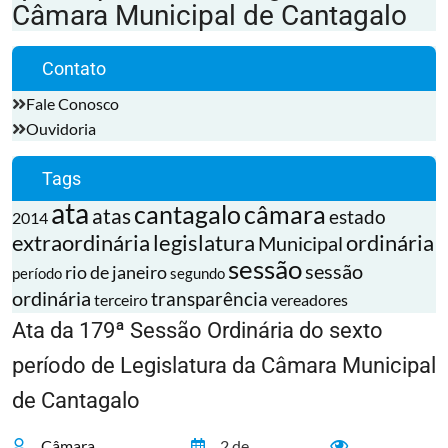
Câmara Municipal de Cantagalo
Contato
Fale Conosco
Ouvidoria
Tags
ata
cantagalo
câmara
atas
estado
2014
extraordinária
legislatura
ordinária
Municipal
sessão
sessão
rio de janeiro
período
segundo
ordinária
transparência
terceiro
vereadores
Ata da 179ª Sessão Ordinária do sexto
período de Legislatura da Câmara Municipal
de Cantagalo
Câmara
2 de