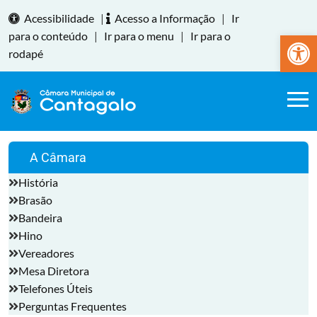
Acessibilidade
|
Acesso a Informação
|
Ir
Abrir a
para o conteúdo
|
Ir para o menu
|
Ir para o
rodapé
A Câmara
História
Brasão
Bandeira
Hino
Vereadores
Mesa Diretora
Telefones Úteis
Perguntas Frequentes