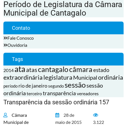
Período de Legislatura da Câmara
Municipal de Cantagalo
Contato
Fale Conosco
Ouvidoria
Tags
ata
cantagalo
câmara
atas
estado
2014
extraordinária
legislatura
ordinária
Municipal
sessão
sessão
rio de janeiro
período
segundo
ordinária
transparência
terceiro
vereadores
Transparência da sessão ordinária 157
Câmara
28 de
Municipal de
maio de 2015
3.122