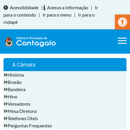
Acessibilidade
|
Acesso a Informação
|
Ir
Abrir a
para o conteúdo
|
Ir para o menu
|
Ir para o
rodapé
A Câmara
História
Brasão
Bandeira
Hino
Vereadores
Mesa Diretora
Telefones Úteis
Perguntas Frequentes