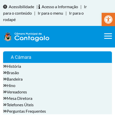
Acessibilidade
|
Acesso a Informação
|
Ir
Abrir a
para o conteúdo
|
Ir para o menu
|
Ir para o
rodapé
A Câmara
História
Brasão
Bandeira
Hino
Vereadores
Mesa Diretora
Telefones Úteis
Perguntas Frequentes