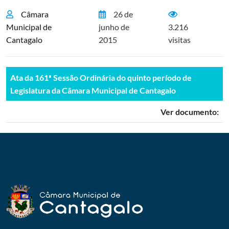
Câmara
26 de
Municipal de
junho de
3.216
Cantagalo
2015
visitas
Ata da 161ª Sessão Ordinária do quinto período de
Legislatura da Câmara Municipal de Cantagalo
Ver documento: