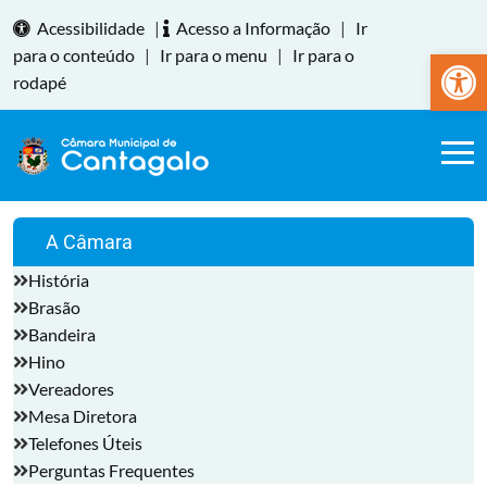
Acessibilidade
|
Acesso a Informação
|
Ir
Abrir a
para o conteúdo
|
Ir para o menu
|
Ir para o
rodapé
A Câmara
História
Brasão
Bandeira
Hino
Vereadores
Mesa Diretora
Telefones Úteis
Perguntas Frequentes