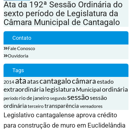
Ata da 192ª Sessão Ordinária do
sexto período de Legislatura da
Câmara Municipal de Cantagalo
Contato
Fale Conosco
Ouvidoria
Tags
ata
cantagalo
câmara
atas
estado
2014
extraordinária
legislatura
ordinária
Municipal
sessão
sessão
rio de janeiro
período
segundo
ordinária
transparência
terceiro
vereadores
Legislativo cantagalense aprova crédito
para construção de muro em Euclidelândia