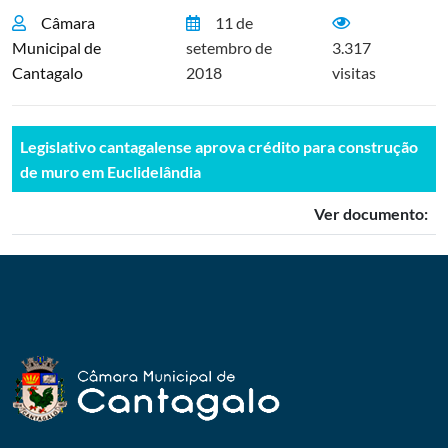
Câmara
11 de
Municipal de
setembro de
3.317
Cantagalo
2018
visitas
Legislativo cantagalense aprova crédito para construção
de muro em Euclidelândia
Ver documento: