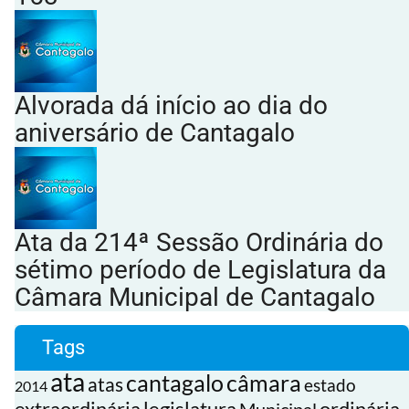
Alvorada dá início ao dia do
aniversário de Cantagalo
Ata da 214ª Sessão Ordinária do
sétimo período de Legislatura da
Câmara Municipal de Cantagalo
Tags
ata
cantagalo
câmara
atas
estado
2014
extraordinária
legislatura