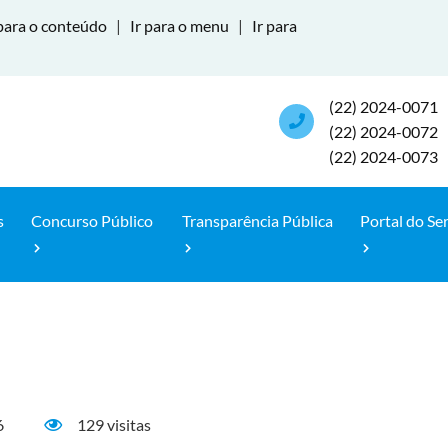
para o conteúdo
|
Ir para o menu
|
Ir para
(22) 2024-0071
(22) 2024-0072
(22) 2024-0073
s
Concurso Público
Transparência Pública
Portal do Se
6
129 visitas