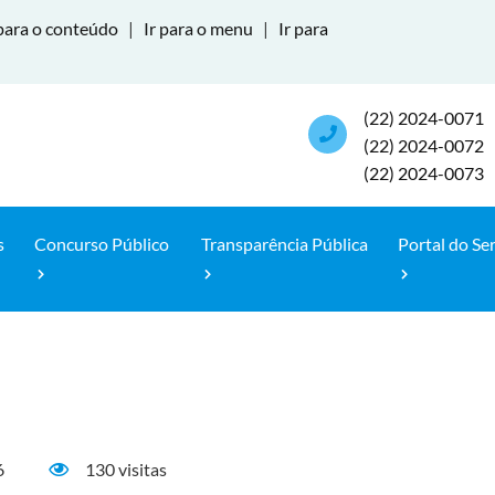
para o conteúdo
|
Ir para o menu
|
Ir para
(22) 2024-0071
(22) 2024-0072
(22) 2024-0073
s
Concurso Público
Transparência Pública
Portal do Se
6
130 visitas