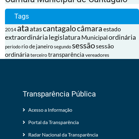
Tags
ata
cantagalo
câmara
atas
estado
2014
extraordinária
legislatura
ordinária
Municipal
sessão
sessão
rio de janeiro
período
segundo
ordinária
transparência
terceiro
vereadores
Transparência Pública
Acesso a Informação
Portal da Transparência
Radar Nacional da Transparência