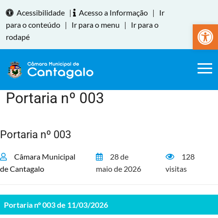
Acessibilidade
|
Acesso a Informação
|
Ir
Abrir a
para o conteúdo
|
Ir para o menu
|
Ir para o
rodapé
Portaria nº 003
Home
Portaria nº 003
Câmara Municipal
28 de
128
de Cantagalo
maio de 2026
visitas
Portaria nº 003 de 11/03/2026