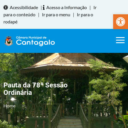
Acessibilidade
|
Acesso a Informação
|
Ir
Abrir a
para o conteúdo
|
Ir para o menu
|
Ir para o
rodapé
Pauta da 78ª Sessão
Ordinária
Home