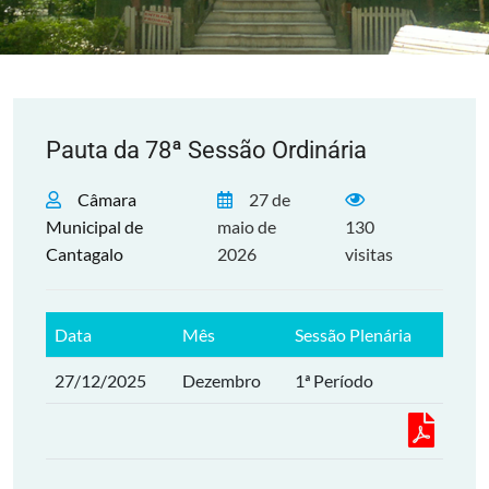
Pauta da 78ª Sessão Ordinária
Câmara
27 de
Municipal de
maio de
130
Cantagalo
2026
visitas
Data
Mês
Sessão Plenária
27/12/2025
Dezembro
1ª Período