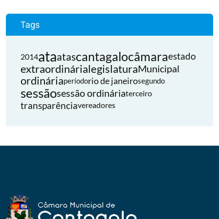
Tags
ata
cantagalo
câmara
atas
estado
2014
extraordinária
legislatura
Municipal
ordinária
rio de janeiro
período
segundo
sessão
sessão ordinária
terceiro
transparência
vereadores