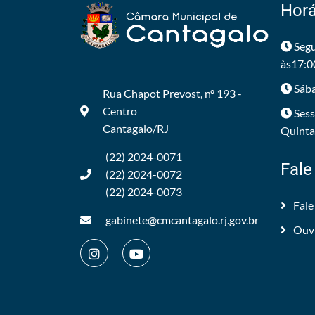
Horá
Segu
às17:0
Sába
Rua Chapot Prevost, nº 193 -
Centro
Sess
Cantagalo/RJ
Quintas
(22) 2024-0071
Fale
(22) 2024-0072
(22) 2024-0073
Fale
gabinete@cmcantagalo.rj.gov.br
Ouv