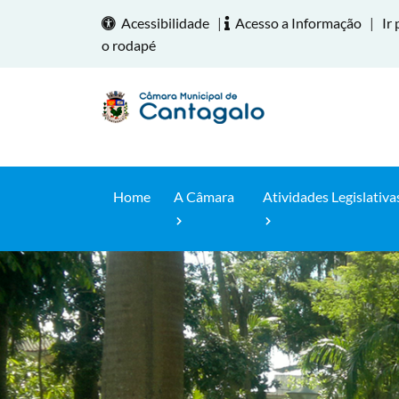
Acessibilidade
|
Acesso a Informação
|
Ir 
o rodapé
Home
A Câmara
Atividades Legislativa