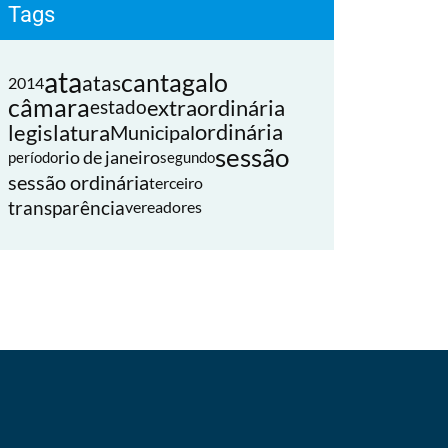
Tags
ata
cantagalo
atas
2014
câmara
extraordinária
estado
legislatura
ordinária
Municipal
sessão
rio de janeiro
período
segundo
sessão ordinária
terceiro
transparência
vereadores