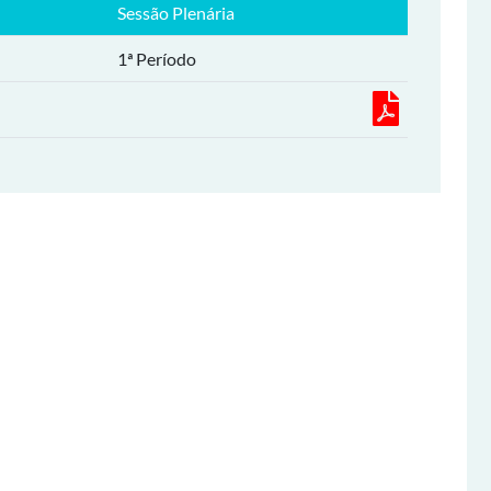
Sessão Plenária
1ª Período