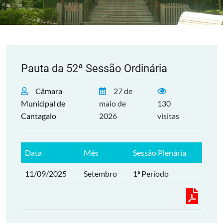
Pauta da 52ª Sessão Ordinária
Câmara
27 de
Municipal de
maio de
130
Cantagalo
2026
visitas
Data
Mês
Sessão Plenária
11/09/2025
Setembro
1ª Período