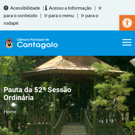
Acessibilidade
|
Acesso a Informação
|
Ir
Abrir a
para o conteúdo
|
Ir para o menu
|
Ir para o
rodapé
Pauta da 52ª Sessão
Ordinária
Home