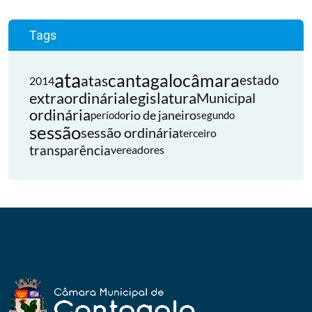
Tags
ata
cantagalo
câmara
atas
estado
2014
extraordinária
legislatura
Municipal
ordinária
rio de janeiro
período
segundo
sessão
sessão ordinária
terceiro
transparência
vereadores