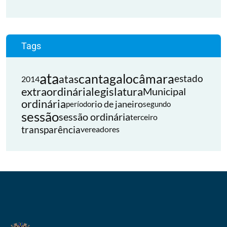
Tags
ata
cantagalo
câmara
atas
estado
2014
extraordinária
legislatura
Municipal
ordinária
rio de janeiro
período
segundo
sessão
sessão ordinária
terceiro
transparência
vereadores