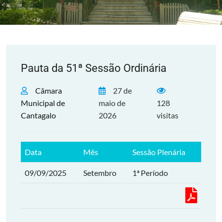
Pauta da 51ª Sessão Ordinária
Câmara
27 de
Municipal de
maio de
128
Cantagalo
2026
visitas
Data
Mês
Sessão Plenária
09/09/2025
Setembro
1ª Período