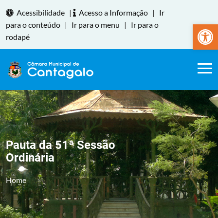
Acessibilidade
|
Acesso a Informação
|
Ir
Abrir a
para o conteúdo
|
Ir para o menu
|
Ir para o
rodapé
Pauta da 51ª Sessão
Ordinária
Home