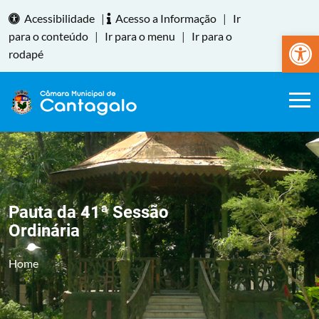
Acessibilidade
|
Acesso a Informação
|
Ir
Abrir a
para o conteúdo
|
Ir para o menu
|
Ir para o
rodapé
Pauta da 41ª Sessão
Ordinária
Home