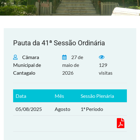
Pauta da 41ª Sessão Ordinária
Câmara
27 de
Municipal de
maio de
129
Cantagalo
2026
visitas
Data
Mês
Sessão Plenária
05/08/2025
Agosto
1ª Período