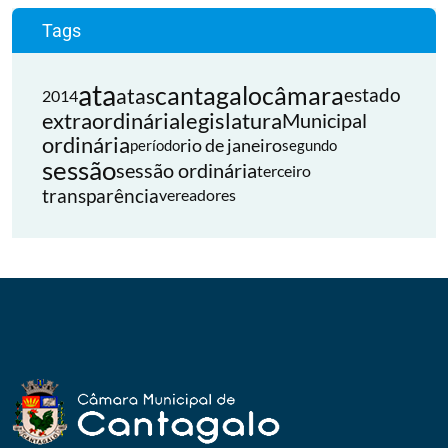
Tags
ata
cantagalo
câmara
atas
estado
2014
extraordinária
legislatura
Municipal
ordinária
rio de janeiro
período
segundo
sessão
sessão ordinária
terceiro
transparência
vereadores