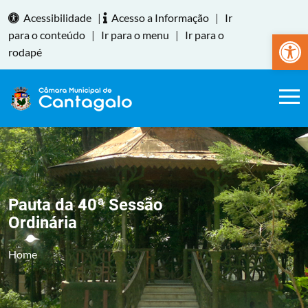
Acessibilidade
|
Acesso a Informação
|
Ir
Abrir a
para o conteúdo
|
Ir para o menu
|
Ir para o
rodapé
Pauta da 40ª Sessão
Ordinária
Home