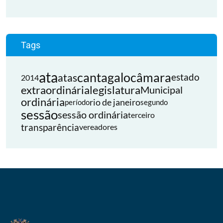
Tags
ata
cantagalo
câmara
atas
estado
2014
extraordinária
legislatura
Municipal
ordinária
rio de janeiro
período
segundo
sessão
sessão ordinária
terceiro
transparência
vereadores