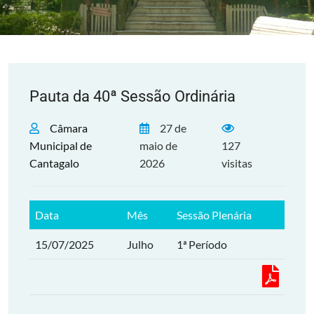
Pauta da 40ª Sessão Ordinária
Câmara
27 de
Municipal de
maio de
127
Cantagalo
2026
visitas
Data
Mês
Sessão Plenária
15/07/2025
Julho
1ª Período