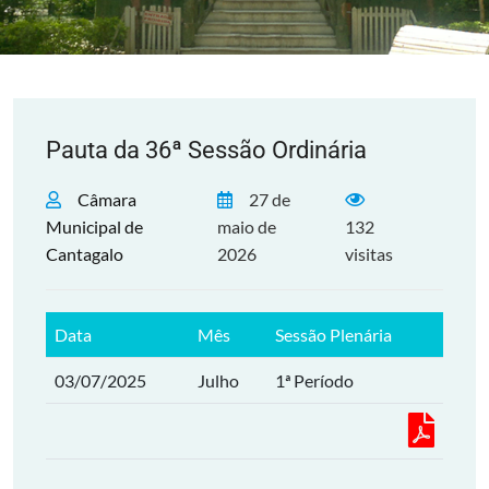
Pauta da 36ª Sessão Ordinária
Câmara
27 de
Municipal de
maio de
132
Cantagalo
2026
visitas
Data
Mês
Sessão Plenária
03/07/2025
Julho
1ª Período