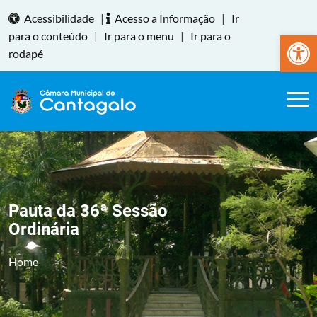
Acessibilidade
|
Acesso a Informação
|
Ir
Abrir a
para o conteúdo
|
Ir para o menu
|
Ir para o
rodapé
Pauta da 36ª Sessão
Ordinária
Home