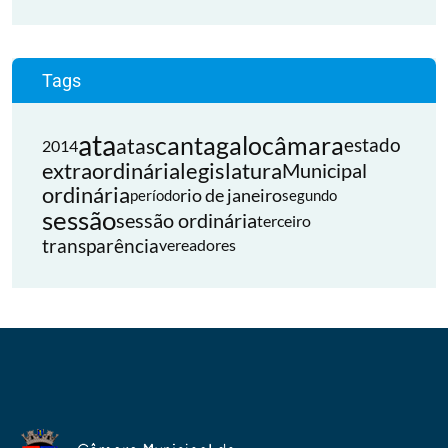
Tags
ata
cantagalo
câmara
atas
estado
2014
extraordinária
legislatura
Municipal
ordinária
rio de janeiro
período
segundo
sessão
sessão ordinária
terceiro
transparência
vereadores