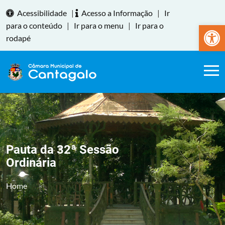
Acessibilidade
|
Acesso a Informação
|
Ir
Abrir a
para o conteúdo
|
Ir para o menu
|
Ir para o
rodapé
Pauta da 32ª Sessão
Ordinária
Home