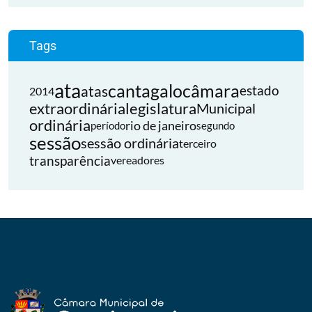
Tags
ata
cantagalo
câmara
atas
estado
2014
extraordinária
legislatura
Municipal
ordinária
rio de janeiro
período
segundo
sessão
sessão ordinária
terceiro
transparência
vereadores