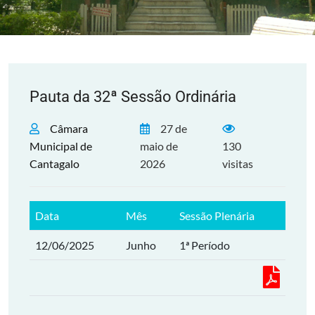
Pauta da 32ª Sessão Ordinária
Câmara
27 de
Municipal de
maio de
130
Cantagalo
2026
visitas
Data
Mês
Sessão Plenária
12/06/2025
Junho
1ª Período