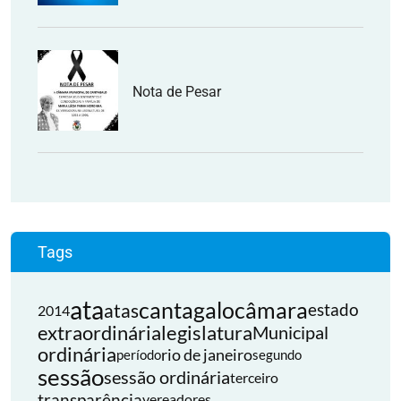
Nota de Pesar
Tags
ata
cantagalo
câmara
atas
estado
2014
extraordinária
legislatura
Municipal
ordinária
rio de janeiro
período
segundo
sessão
sessão ordinária
terceiro
transparência
vereadores