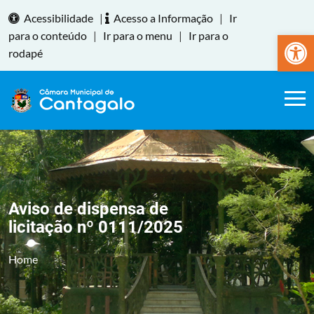
Acessibilidade
|
Acesso a Informação
|
Ir
Abrir a
para o conteúdo
|
Ir para o menu
|
Ir para o
rodapé
Aviso de dispensa de
licitação nº 0111/2025
Home