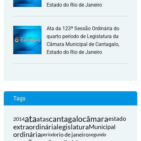
Estado do Rio de Janeiro
Ata da 123ª Sessão Ordinária do
quarto período de Legislatura da
Câmara Municipal de Cantagalo,
Estado do Rio de Janeiro
Tags
ata
cantagalo
câmara
atas
estado
2014
extraordinária
legislatura
Municipal
ordinária
rio de janeiro
período
segundo