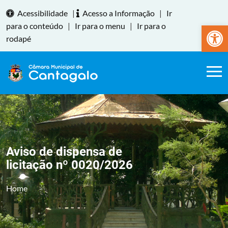
Acessibilidade
|
Acesso a Informação
|
Ir
Abrir a
para o conteúdo
|
Ir para o menu
|
Ir para o
rodapé
Aviso de dispensa de
licitação nº 0020/2026
Home