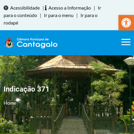
Acessibilidade
|
Acesso a Informação
|
Ir
Abrir a
para o conteúdo
|
Ir para o menu
|
Ir para o
rodapé
Indicação 371
Home