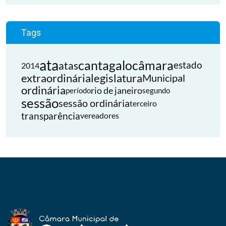
Tags
ata
cantagalo
câmara
atas
estado
2014
extraordinária
legislatura
Municipal
ordinária
rio de janeiro
período
segundo
sessão
sessão ordinária
terceiro
transparência
vereadores