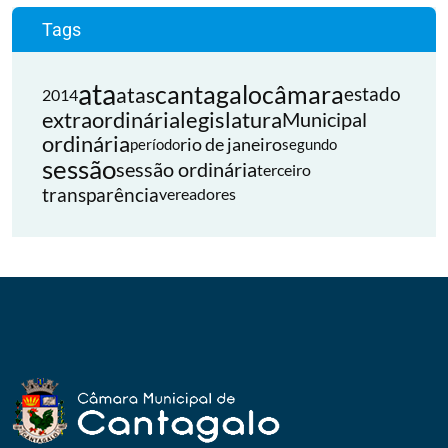
Tags
ata
cantagalo
câmara
atas
estado
2014
extraordinária
legislatura
Municipal
ordinária
rio de janeiro
período
segundo
sessão
sessão ordinária
terceiro
transparência
vereadores