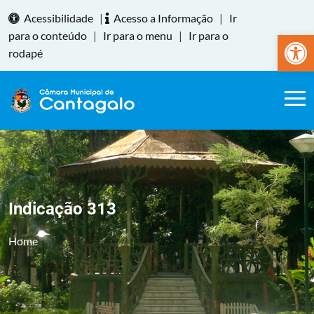
Acessibilidade
|
Acesso a Informação
|
Ir
Abrir a
para o conteúdo
|
Ir para o menu
|
Ir para o
rodapé
Indicação 313
Home