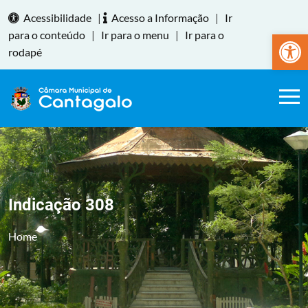
Acessibilidade
|
Acesso a Informação
|
Ir
Abrir a
para o conteúdo
|
Ir para o menu
|
Ir para o
rodapé
Indicação 308
Home