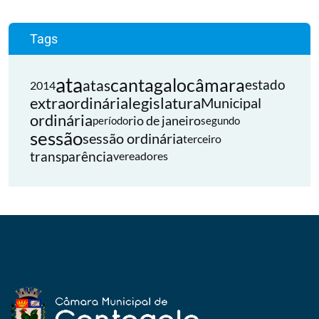
Tags
ata
cantagalo
câmara
atas
estado
2014
extraordinária
legislatura
Municipal
ordinária
rio de janeiro
período
segundo
sessão
sessão ordinária
terceiro
transparência
vereadores