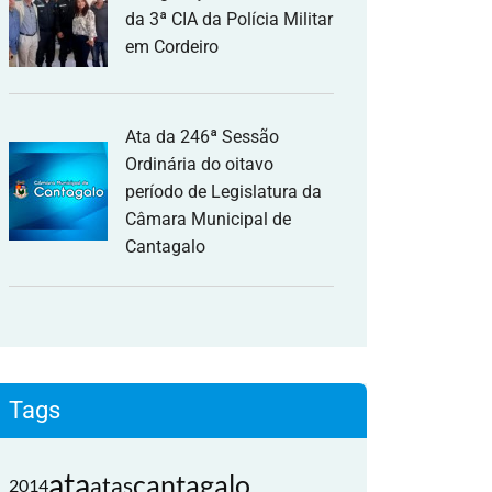
da 3ª CIA da Polícia Militar
em Cordeiro
Ata da 246ª Sessão
Ordinária do oitavo
período de Legislatura da
Câmara Municipal de
Cantagalo
Tags
ata
cantagalo
atas
2014