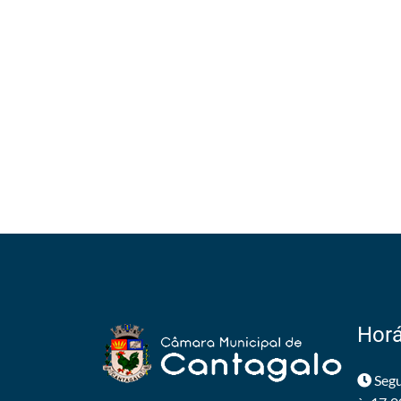
Horá
Segu