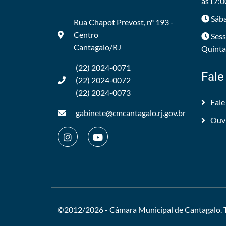
às17:0
Sába
Rua Chapot Prevost, nº 193 -
Centro
Sess
Cantagalo/RJ
Quintas
(22) 2024-0071
Fale
(22) 2024-0072
(22) 2024-0073
Fale
gabinete@cmcantagalo.rj.gov.br
Ouv
©2012/2026 -
Câmara Municipal de Cantagalo
.