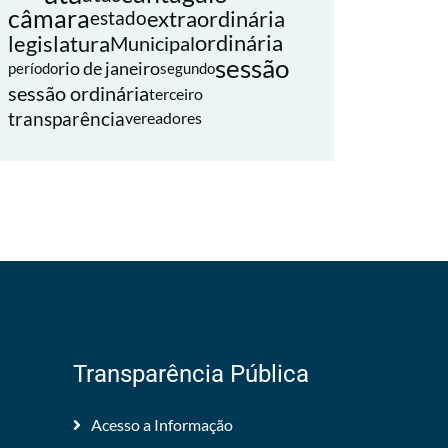
câmara
extraordinária
estado
legislatura
ordinária
Municipal
sessão
rio de janeiro
período
segundo
sessão ordinária
terceiro
transparência
vereadores
Transparência Pública
Acesso a Informação