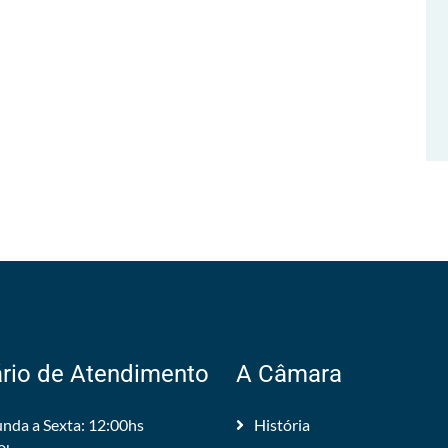
rio de Atendimento
A Câmara
nda a Sexta: 12:00hs
História