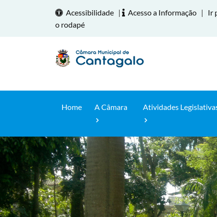
Acessibilidade
|
Acesso a Informação
|
Ir 
o rodapé
Home
A Câmara
Atividades Legislativa