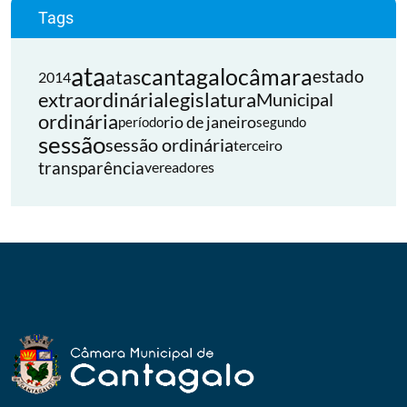
Tags
ata
cantagalo
câmara
atas
estado
2014
extraordinária
legislatura
Municipal
ordinária
rio de janeiro
período
segundo
sessão
sessão ordinária
terceiro
transparência
vereadores