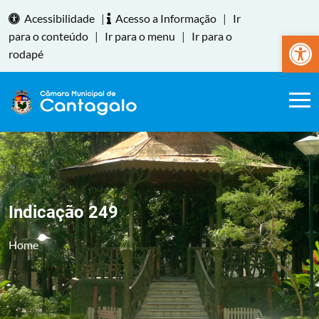
Acessibilidade
|
Acesso a Informação
|
Ir
Abrir a
para o conteúdo
|
Ir para o menu
|
Ir para o
rodapé
Indicação 249
Home