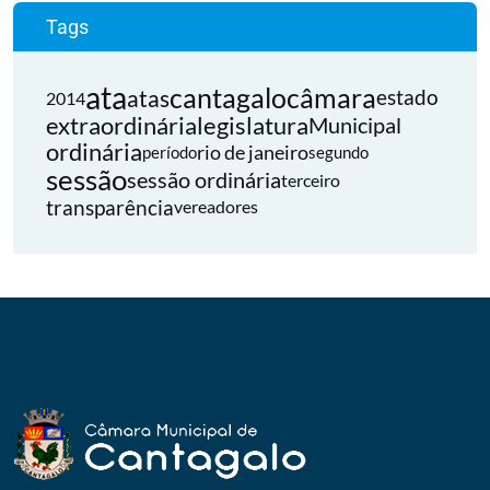
Tags
ata
cantagalo
câmara
atas
estado
2014
extraordinária
legislatura
Municipal
ordinária
rio de janeiro
período
segundo
sessão
sessão ordinária
terceiro
transparência
vereadores